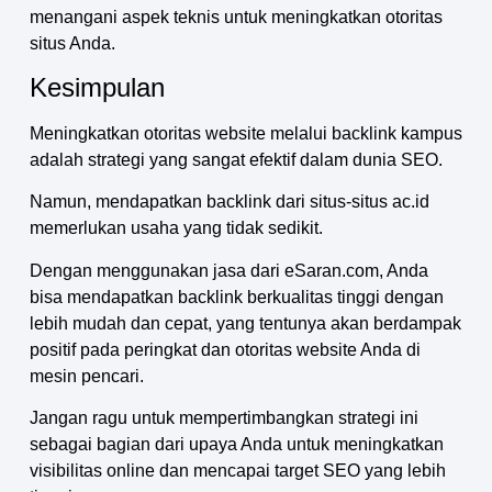
menangani aspek teknis untuk meningkatkan otoritas
situs Anda.
Kesimpulan
Meningkatkan otoritas website melalui backlink kampus
adalah strategi yang sangat efektif dalam dunia SEO.
Namun, mendapatkan backlink dari situs-situs ac.id
memerlukan usaha yang tidak sedikit.
Dengan menggunakan jasa dari eSaran.com, Anda
bisa mendapatkan backlink berkualitas tinggi dengan
lebih mudah dan cepat, yang tentunya akan berdampak
positif pada peringkat dan otoritas website Anda di
mesin pencari.
Jangan ragu untuk mempertimbangkan strategi ini
sebagai bagian dari upaya Anda untuk meningkatkan
visibilitas online dan mencapai target SEO yang lebih