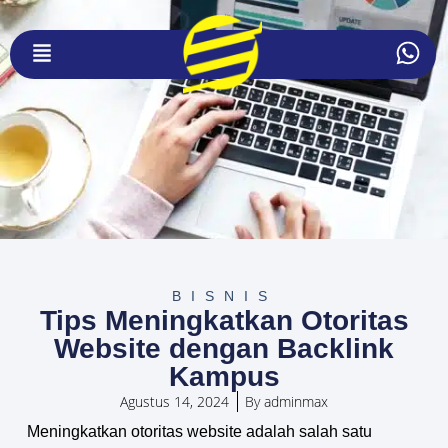
BISNIS
Tips Meningkatkan Otoritas
Website dengan Backlink
Kampus
Agustus 14, 2024
By
adminmax
Meningkatkan otoritas website adalah salah satu