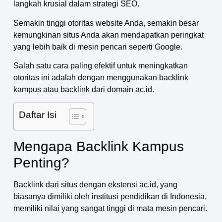
langkah krusial dalam strategi SEO.
Semakin tinggi otoritas website Anda, semakin besar
kemungkinan situs Anda akan mendapatkan peringkat
yang lebih baik di mesin pencari seperti Google.
Salah satu cara paling efektif untuk meningkatkan
otoritas ini adalah dengan menggunakan backlink
kampus atau backlink dari domain ac.id.
Daftar Isi
Mengapa Backlink Kampus
Penting?
Backlink dari situs dengan ekstensi ac.id, yang
biasanya dimiliki oleh institusi pendidikan di Indonesia,
memiliki nilai yang sangat tinggi di mata mesin pencari.