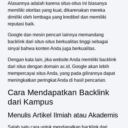
Alasannya adalah karena situs-situs ini biasanya
memiliki otoritas yang kuat, dikarenakan mereka
dimiliki oleh lembaga yang kredibel dan memiliki
reputasi baik.
Google dan mesin pencari lainnya memandang
backlink dari situs-situs berkualitas tinggi sebagai
sinyal bahwa konten Anda juga berkualitas.
Dengan kata lain, jika website Anda memiliki backlink
dari situs dengan domain ac.id, Google akan lebih
mempercayai situs Anda, yang pada gilirannya dapat
meningkatkan peringkat Anda di hasil pencarian.
Cara Mendapatkan Backlink
dari Kampus
Menulis Artikel Ilmiah atau Akademis
Salah satu cara untuk mendapatkan backlink dari