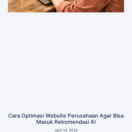
Cara Optimasi Website Perusahaan Agar Bisa
Masuk Rekomendasi AI
April 14, 2026