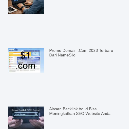
Promo Domain .com 2023 Terbaru
Dari NameSilo
Alasan Backlink Ac.id Bisa
Meningkatkan SEO Website Anda