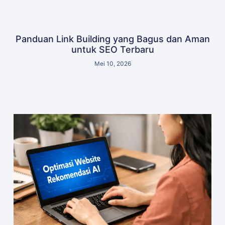
Panduan Link Building yang Bagus dan Aman
untuk SEO Terbaru
Mei 10, 2026