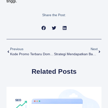
tinggi.
Share the Post:
Previous
Next
Kode Promo Terbaru Domain .COM Hanya $0.99
Strategi Mendapatkan Backlink Dari Situs .Ac.id Terkenal
Related Posts