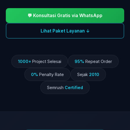
💬 Konsultasi Gratis via WhatsApp
Lihat Paket Layanan ↓
1000+
Project Selesai
95%
Repeat Order
0%
Penalty Rate
Sejak
2010
Semrush
Certified