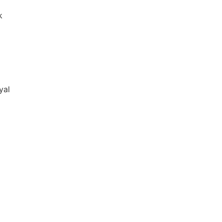
k
yal