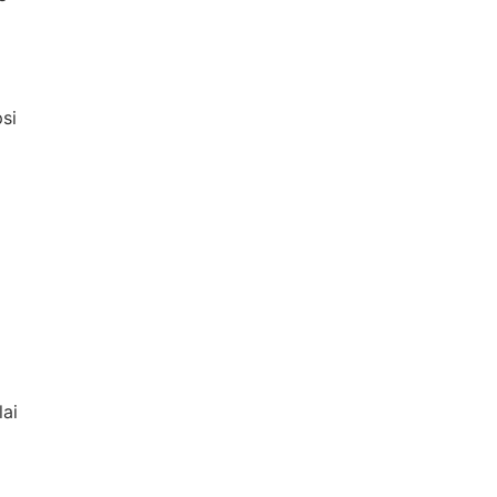
si
ai