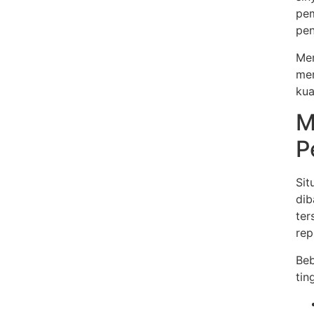
pem
pen
Mem
mem
kua
M
P
Sit
dib
ter
rep
Beb
tin