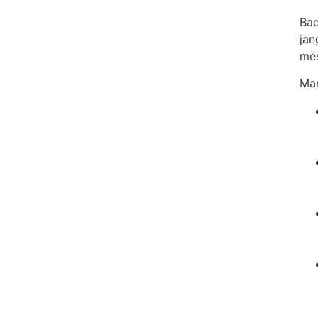
Bac
jan
mes
Man