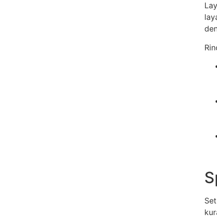
Lay
lay
den
Rin
S
Set
kur