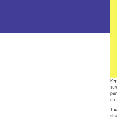
Kep
sum
pem
str
Tau
sin