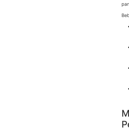
pan
Beb
M
P