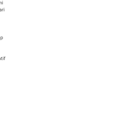
mi
ari
ap
tif