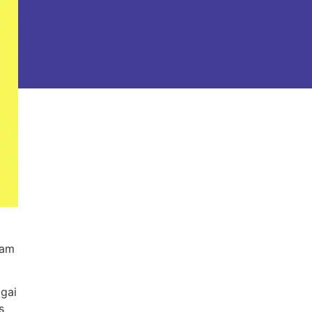
lam
gai
s