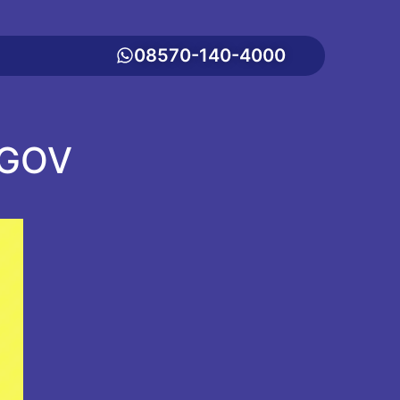
08570-140-4000
 GOV