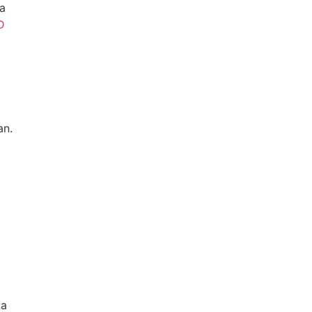
ia
D
an.
ka