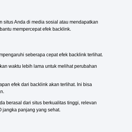
n situs Anda di media sosial atau mendapatkan
bantu mempercepat efek backlink.
pengaruhi seberapa cepat efek backlink terlihat.
ukan waktu lebih lama untuk melihat perubahan
n efek dari backlink akan terlihat. Ini bisa
n.
berasal dari situs berkualitas tinggi, relevan
O jangka panjang yang sehat.