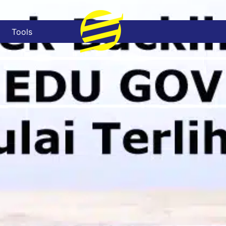
Tools