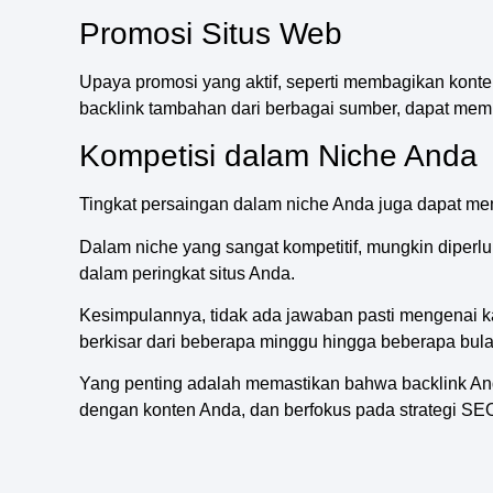
Promosi Situs Web
Upaya promosi yang aktif, seperti membagikan konte
backlink tambahan dari berbagai sumber, dapat mem
Kompetisi dalam Niche Anda
Tingkat persaingan dalam niche Anda juga dapat mem
Dalam niche yang sangat kompetitif, mungkin diperl
dalam peringkat situs Anda.
Kesimpulannya, tidak ada jawaban pasti mengenai kapa
berkisar dari beberapa minggu hingga beberapa bula
Yang penting adalah memastikan bahwa backlink Anda 
dengan konten Anda, dan berfokus pada strategi SE