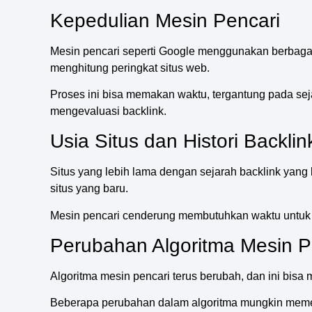
Kepedulian Mesin Pencari
Mesin pencari seperti Google menggunakan berbagai 
menghitung peringkat situs web.
Proses ini bisa memakan waktu, tergantung pada s
mengevaluasi backlink.
Usia Situs dan Histori Backlin
Situs yang lebih lama dengan sejarah backlink yang 
situs yang baru.
Mesin pencari cenderung membutuhkan waktu untuk
Perubahan Algoritma Mesin P
Algoritma mesin pencari terus berubah, dan ini bisa
Beberapa perubahan dalam algoritma mungkin memerl