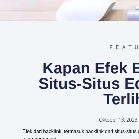
FEAT
Kapan Efek B
Situs-Situs 
Terl
Oktober 13, 2023
Efek dari backlink, termasuk backlink dari situs-situs
yang bervariasi.