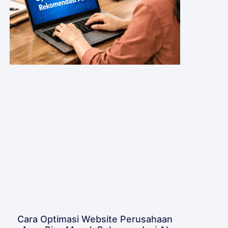
Cara Optimasi Website Perusahaan