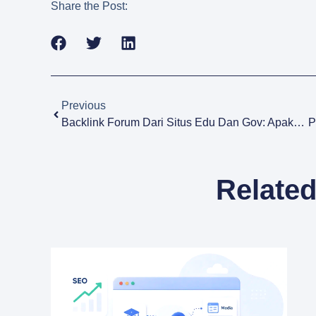
Share the Post:
Previous
Backlink Forum Dari Situs Edu Dan Gov: Apakah Aman Untuk SEO Website?
Related