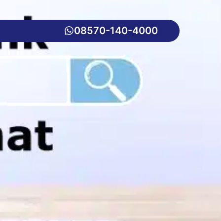
08570-140-4000