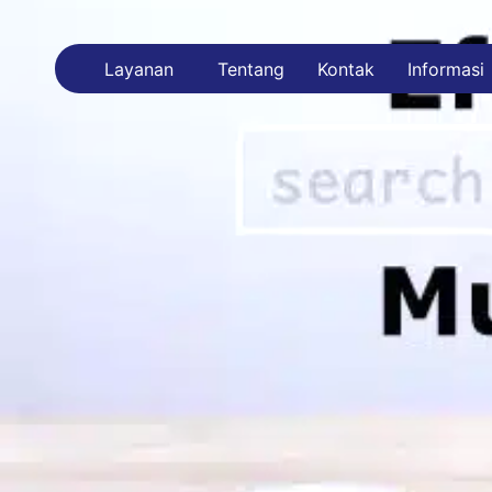
Layanan
Tentang
Kontak
Informasi