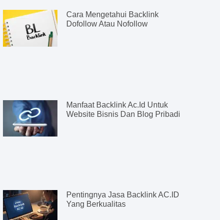
Cara Mengetahui Backlink
Dofollow Atau Nofollow
Manfaat Backlink Ac.id Untuk
Website Bisnis Dan Blog Pribadi
Pentingnya Jasa Backlink AC.ID
Yang Berkualitas