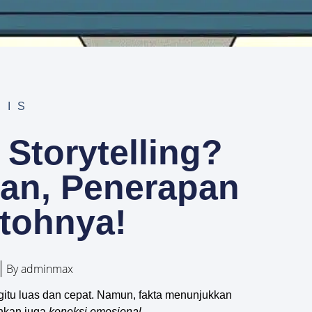
NIS
l Storytelling?
san, Penerapan
tohnya!
By
adminmax
begitu luas dan cepat. Namun, fakta menunjukkan
inkan juga
koneksi emosional
.