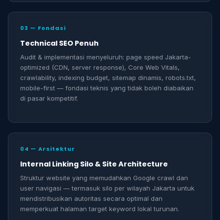
03 — Fondasi
Technical SEO Penuh
Audit & implementasi menyeluruh: page speed Jakarta-
optimized (CDN, server response), Core Web Vitals,
crawlability, indexing budget, sitemap dinamis, robots.txt,
mobile-first — fondasi teknis yang tidak boleh diabaikan
di pasar kompetitif.
04 — Arsitektur
Internal Linking Silo & Site Architecture
Struktur website yang memudahkan Google crawl dan
user navigasi — termasuk silo per wilayah Jakarta untuk
mendistribusikan autoritas secara optimal dan
memperkuat halaman target keyword lokal turunan.