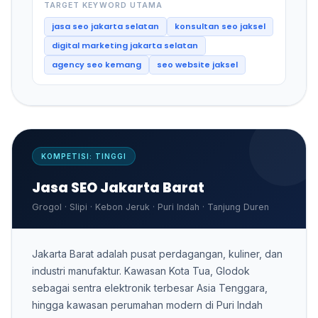
TARGET KEYWORD UTAMA
jasa seo jakarta selatan
konsultan seo jaksel
digital marketing jakarta selatan
agency seo kemang
seo website jaksel
KOMPETISI: TINGGI
Jasa SEO Jakarta Barat
Grogol · Slipi · Kebon Jeruk · Puri Indah · Tanjung Duren
Jakarta Barat adalah pusat perdagangan, kuliner, dan
industri manufaktur. Kawasan Kota Tua, Glodok
sebagai sentra elektronik terbesar Asia Tenggara,
hingga kawasan perumahan modern di Puri Indah