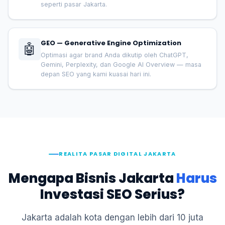
seperti pasar Jakarta.
GEO — Generative Engine Optimization
🤖
Optimasi agar brand Anda dikutip oleh ChatGPT,
Gemini, Perplexity, dan Google AI Overview — masa
depan SEO yang kami kuasai hari ini.
REALITA PASAR DIGITAL JAKARTA
Mengapa Bisnis Jakarta
Harus
Investasi SEO Serius?
Jakarta adalah kota dengan lebih dari 10 juta