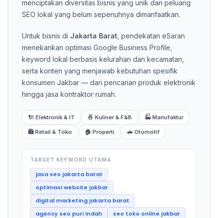
menciptakan diversitas bisnis yang unik dan peluang
SEO lokal yang belum sepenuhnya dimanfaatkan.
Untuk bisnis di
Jakarta Barat
, pendekatan eSaran
menekankan optimasi Google Business Profile,
keyword lokal berbasis kelurahan dan kecamatan,
serta konten yang menjawab kebutuhan spesifik
konsumen Jakbar — dari pencarian produk elektronik
hingga jasa kontraktor rumah.
🔌 Elektronik & IT
🍜 Kuliner & F&B
🏭 Manufaktur
🛍️ Retail & Toko
🏠 Properti
🚗 Otomotif
TARGET KEYWORD UTAMA
jasa seo jakarta barat
optimasi website jakbar
digital marketing jakarta barat
agency seo puri indah
seo toko online jakbar